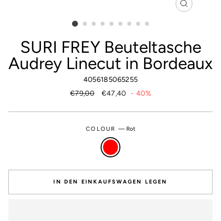
SCHLIESSEN
ESC)
SURI FREY Beuteltasche
Audrey Linecut in Bordeaux
4056185065255
Normaler
€79,00
Sonderpreis
€47,40
- 40%
Preis
COLOUR
—
Rot
IN DEN EINKAUFSWAGEN LEGEN